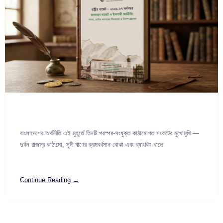
বাংলাদেশের অর্থনীতি এই মুহূর্তে তিনটি পরস্পর-সংযুক্ত কাঠামোগত সংকটের মুখোমুখি —
দুর্বল রাজস্ব কাঠামো, সুদী ঋণের ক্রমবর্ধমান বোঝা এবং ব্যাংকিং খাতে
Continue Reading →